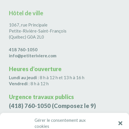
Hôtel de ville
1067, rue Principale
Petite-Rivière-Saint-François
(Québec) G0A 2L0
418 760-1050
info@petiteriviere.com
Heures d’ouverture
Lundi au jeudi
: 8 h à 12 h et 13 h à 16 h
Vendredi
: 8 h à 12 h
Urgence travaux publics
(418) 760-1050
(Composez le 9)
Agence de sécurité S3K9
Gérer le consentement aux
(418) 808-9566
cookies