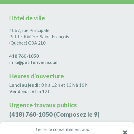
Hôtel de ville
1067, rue Principale
Petite-Rivière-Saint-François
(Québec) G0A 2L0
418 760-1050
info@petiteriviere.com
Heures d’ouverture
Lundi au jeudi
: 8 h à 12 h et 13 h à 16 h
Vendredi
: 8 h à 12 h
Urgence travaux publics
(418) 760-1050
(Composez le 9)
Agence de sécurité S3K9
Gérer le consentement aux