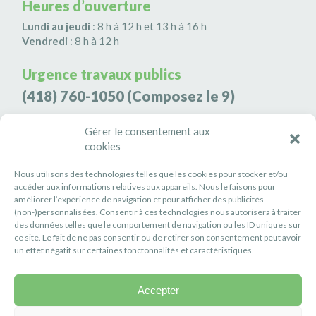
Heures d’ouverture
Lundi au jeudi
: 8 h à 12 h et 13 h à 16 h
Vendredi
: 8 h à 12 h
Urgence travaux publics
(418) 760-1050
(Composez le 9)
Agence de sécurité S3K9
Gérer le consentement aux
(418) 808-9566
cookies
Nous utilisons des technologies telles que les cookies pour stocker et/ou
#PETITERIVIÈRE
accéder aux informations relatives aux appareils. Nous le faisons pour
améliorer l’expérience de navigation et pour afficher des publicités
Suivez-nous
(non-)personnalisées. Consentir à ces technologies nous autorisera à traiter
des données telles que le comportement de navigation ou les ID uniques sur
ce site. Le fait de ne pas consentir ou de retirer son consentement peut avoir
un effet négatif sur certaines fonctonnalités et caractéristiques.
Accepter
Politique de confidentialité
Réalisation :
Axe Création