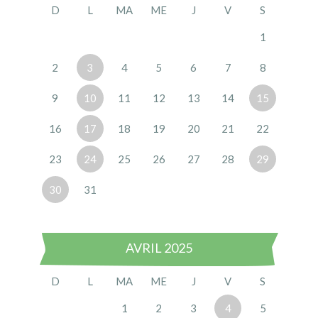
D
L
MA
ME
J
V
S
1
2
3
4
5
6
7
8
9
10
11
12
13
14
15
16
17
18
19
20
21
22
23
24
25
26
27
28
29
30
31
AVRIL 2025
D
L
MA
ME
J
V
S
1
2
3
4
5