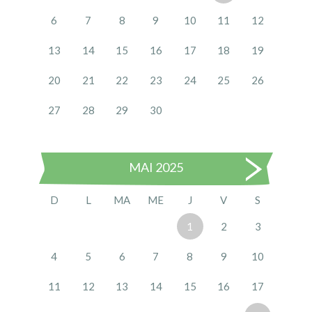
6
7
8
9
10
11
12
13
14
15
16
17
18
19
20
21
22
23
24
25
26
27
28
29
30
MAI 2025
D
L
MA
ME
J
V
S
1
2
3
4
5
6
7
8
9
10
11
12
13
14
15
16
17