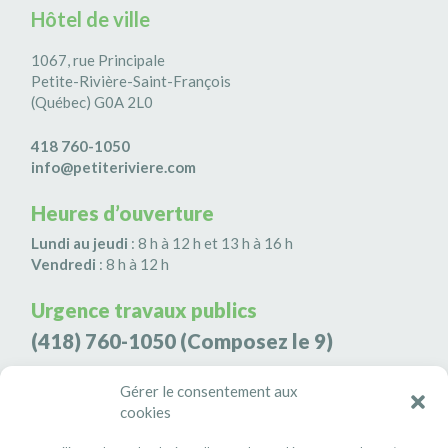
Hôtel de ville
1067, rue Principale
Petite-Rivière-Saint-François
(Québec) G0A 2L0
418 760-1050
info@petiteriviere.com
Heures d’ouverture
Lundi au jeudi
: 8 h à 12 h et 13 h à 16 h
Vendredi
: 8 h à 12 h
Urgence travaux publics
(418) 760-1050
(Composez le 9)
Agence de sécurité S3K9
Gérer le consentement aux
cookies
(418) 808-9566