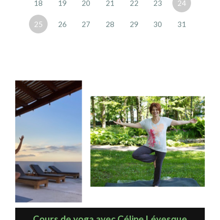
18
19
20
21
22
23
24
25
26
27
28
29
30
31
Cours de yoga avec Céline Lévesque