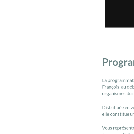
Progra
La programmatio
François, au déb
organismes du mi
Distribuée en ve
elle constitue u
Vous représente