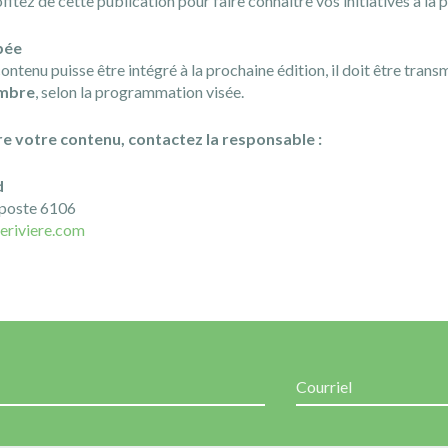
tez de cette publication pour faire connaître vos initiatives à la 
bée
ontenu puisse être intégré à la prochaine édition, il doit être transm
embre
, selon la programmation visée.
e votre contenu, contactez la responsable :
d
poste 6106
eriviere.com