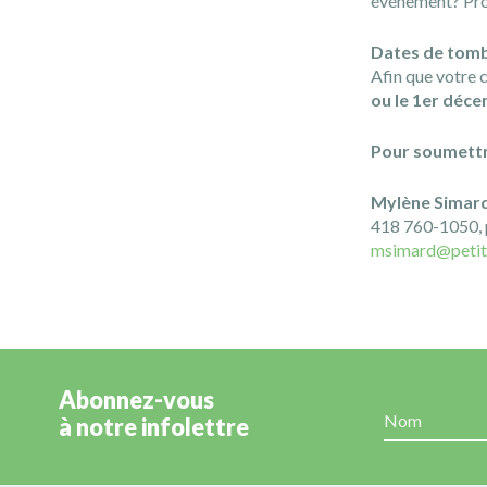
événement? Profi
Dates de tom
Afin que votre c
ou le 1er déc
Pour soumettr
Mylène Simar
418 760-1050, 
msimard@petit
Abonnez-vous
à notre infolettre