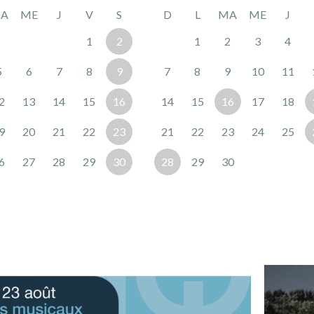
A
ME
J
V
S
D
L
MA
ME
J
1
2
1
2
3
4
5
6
7
8
9
7
8
9
10
11
2
13
14
15
16
14
15
16
17
18
9
20
21
22
23
21
22
23
24
25
6
27
28
29
30
28
29
30