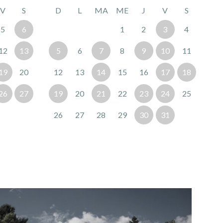
V
S
D
L
MA
ME
J
V
S
5
6
1
2
3
4
12
13
5
6
7
8
9
10
11
19
20
12
13
14
15
16
17
18
26
27
19
20
21
22
23
24
25
26
27
28
29
30
31