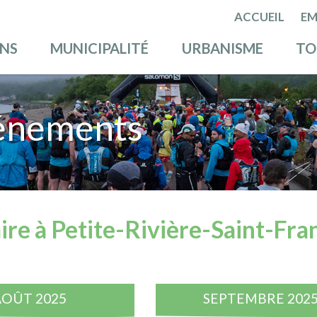
ACCUEIL
EM
ENS
MUNICIPALITÉ
URBANISME
TO
énements
ire à Petite-Rivière-Saint-Fra
AOÛT 2025
SEPTEMBRE 202