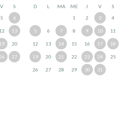
V
S
D
L
MA
ME
J
V
S
5
6
1
2
3
4
12
13
5
6
7
8
9
10
11
19
20
12
13
14
15
16
17
18
26
27
19
20
21
22
23
24
25
26
27
28
29
30
31