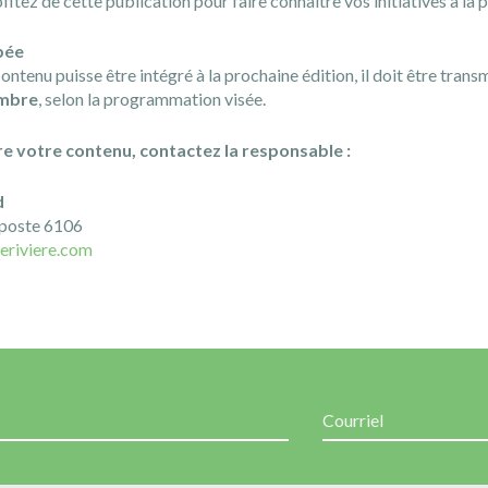
tez de cette publication pour faire connaître vos initiatives à la 
bée
ontenu puisse être intégré à la prochaine édition, il doit être transm
embre
, selon la programmation visée.
e votre contenu, contactez la responsable :
d
poste 6106
eriviere.com