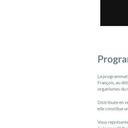
Progra
La programmatio
François, au déb
organismes du mi
Distribuée en ve
elle constitue u
Vous représente