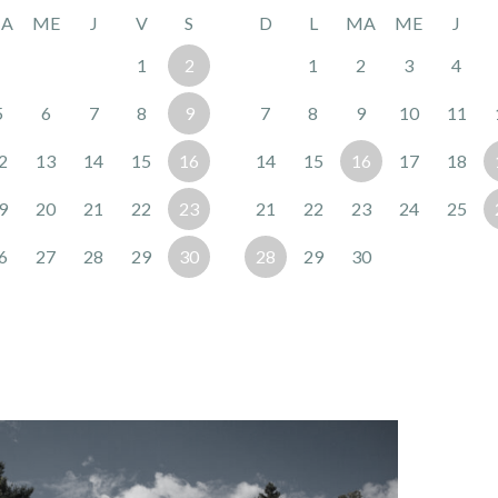
A
ME
J
V
S
D
L
MA
ME
J
1
2
1
2
3
4
5
6
7
8
9
7
8
9
10
11
2
13
14
15
16
14
15
16
17
18
9
20
21
22
23
21
22
23
24
25
6
27
28
29
30
28
29
30