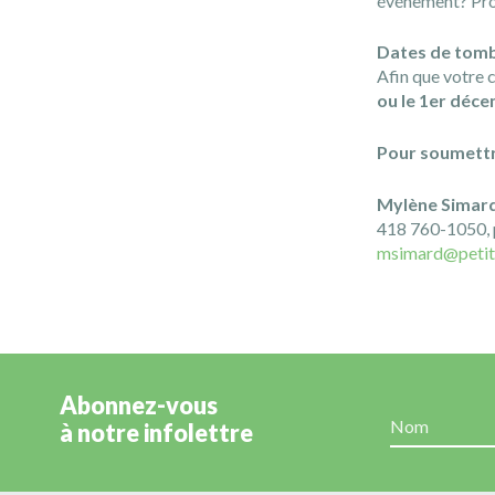
événement? Profi
Dates de tom
Afin que votre c
ou le 1er déc
Pour soumettr
Mylène Simar
418 760-1050, 
msimard@petit
Abonnez-vous
à notre infolettre