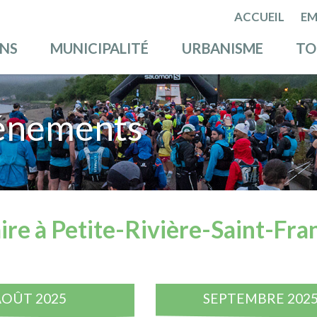
ACCUEIL
EM
ENS
MUNICIPALITÉ
URBANISME
TO
énements
ire à Petite-Rivière-Saint-Fra
AOÛT 2025
SEPTEMBRE 202