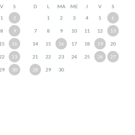
V
S
D
L
MA
ME
J
V
S
1
2
1
2
3
4
5
6
8
9
7
8
9
10
11
12
13
15
16
14
15
16
17
18
19
20
22
23
21
22
23
24
25
26
27
29
30
28
29
30