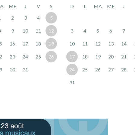
A
ME
J
V
S
D
L
MA
ME
J
1
2
3
4
5
8
9
10
11
12
3
4
5
6
7
5
16
17
18
19
10
11
12
13
14
2
23
24
25
26
17
18
19
20
21
9
30
31
24
25
26
27
28
31