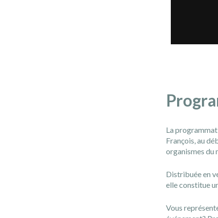
Progra
La programmatio
François, au déb
organismes du mi
Distribuée en ve
elle constitue u
Vous représente