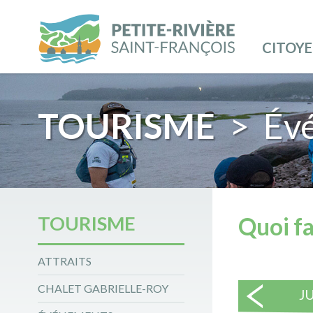
CITOY
TOURISME
> Év
TOURISME
Quoi fa
ATTRAITS
CHALET GABRIELLE-ROY
J