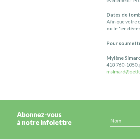
événement? Profi
Dates de tom
Afin que votre c
ou le 1er déc
Pour soumettr
Mylène Simar
418 760-1050, 
msimard@petit
Abonnez-vous
à notre infolettre