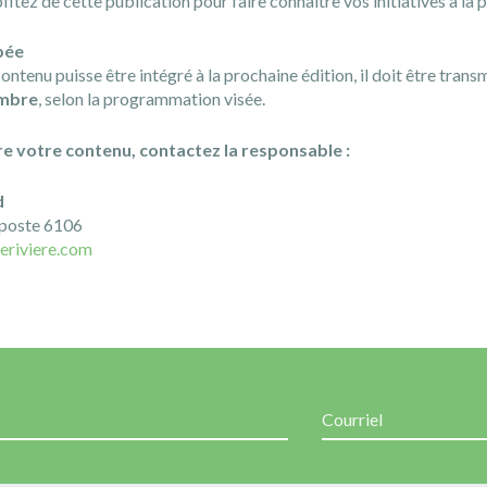
tez de cette publication pour faire connaître vos initiatives à la 
bée
ontenu puisse être intégré à la prochaine édition, il doit être transm
embre
, selon la programmation visée.
e votre contenu, contactez la responsable :
d
poste 6106
eriviere.com