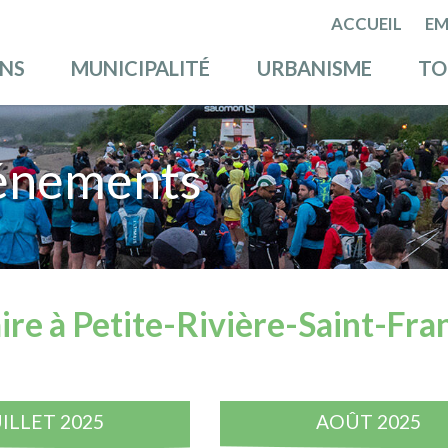
ACCUEIL
EM
ENS
MUNICIPALITÉ
URBANISME
TO
énements
ire à Petite-Rivière-Saint-Fra
UILLET 2025
AOÛT 2025