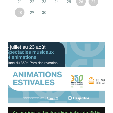
21
22
23
24
25
26
27
28
29
30
Animations estivales - Festivités du 350e