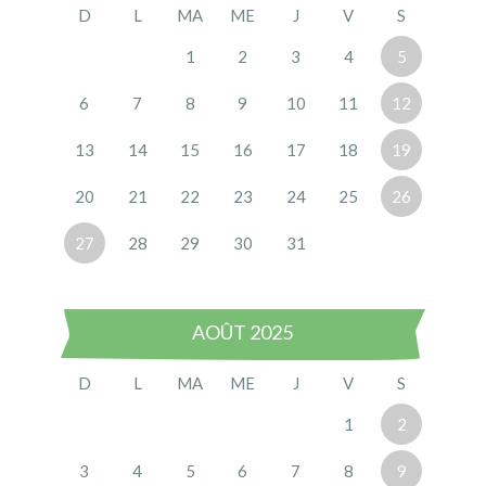
D
L
MA
ME
J
V
S
1
2
3
4
5
6
7
8
9
10
11
12
13
14
15
16
17
18
19
20
21
22
23
24
25
26
27
28
29
30
31
AOÛT 2025
D
L
MA
ME
J
V
S
1
2
3
4
5
6
7
8
9