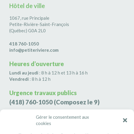
Hôtel de ville
1067, rue Principale
Petite-Rivière-Saint-François
(Québec) G0A 2L0
418 760-1050
info@petiteriviere.com
Heures d’ouverture
Lundi au jeudi
: 8 h à 12 h et 13 h à 16 h
Vendredi
: 8 h à 12 h
Urgence travaux publics
(418) 760-1050
(Composez le 9)
Agence de sécurité S3K9
Gérer le consentement aux
cookies
(418) 808-9566