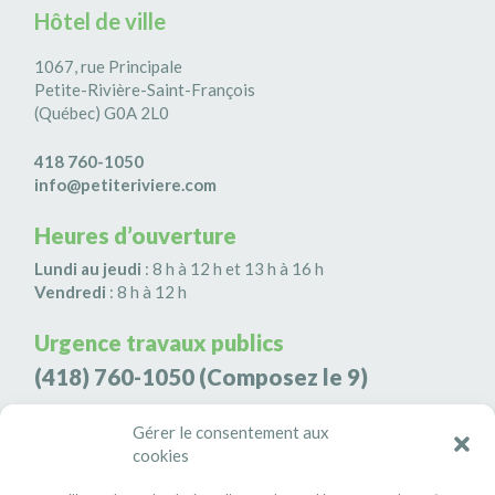
Hôtel de ville
1067, rue Principale
Petite-Rivière-Saint-François
(Québec) G0A 2L0
418 760-1050
info@petiteriviere.com
Heures d’ouverture
Lundi au jeudi
: 8 h à 12 h et 13 h à 16 h
Vendredi
: 8 h à 12 h
Urgence travaux publics
(418) 760-1050
(Composez le 9)
Agence de sécurité S3K9
Gérer le consentement aux
cookies
(418) 808-9566