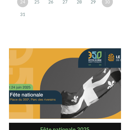
24
25
26
27
28
29
30
31
Fête nationale 2025